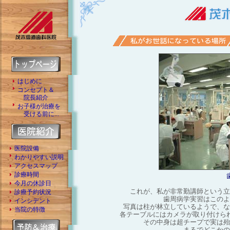
はじめに
コンセプト＆
院長紹介
お子様が治療を
受ける前に...
医院設備
わかりやすい説明
アクセスマップ
診療時間
今月の休診日
これが、私が非常勤講師という立
診療予約状況
歯周病学実習はこのよ
インシデント
写真は柱が林立しているようで、な
当院の特徴
各テーブルにはカメラが取り付けら
その中身は超チープで実は殆
まるでどこかの