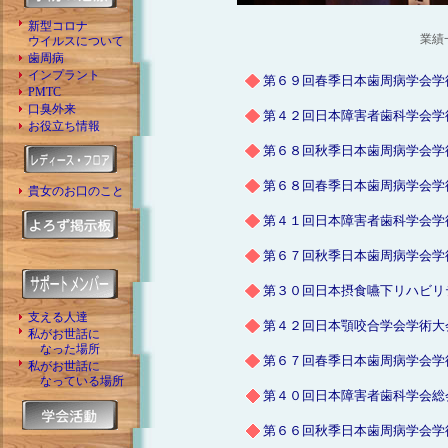
新型コロナ
業績
ウイルスについて
歯周病
インプラント
第６９回春季日本歯周病学会学
PMTC
口臭外来
第４２回日本障害者歯科学会学
お役立ち情報
第６８回秋季日本歯周病学会学
第６８回春季日本歯周病学会学
貴女のお口のこと
第４１回日本障害者歯科学会学
第６７回秋季日本歯周病学会学
第３０回日本摂食嚥下リハビリ
支える人達
第４２回日本顎咬合学会学術大
私がお世話に
なった場所
第６７回春季日本歯周病学会学
私がお世話に
なっている場所
第４０回日本障害者歯科学会総
第６６回秋季日本歯周病学会学