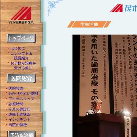
はじめに
コンセプト＆
院長紹介
お子様が治療を
受ける前に...
医院設備
わかりやすい説明
アクセスマップ
診療時間
今月の休診日
診療予約状況
インシデント
当院の特徴