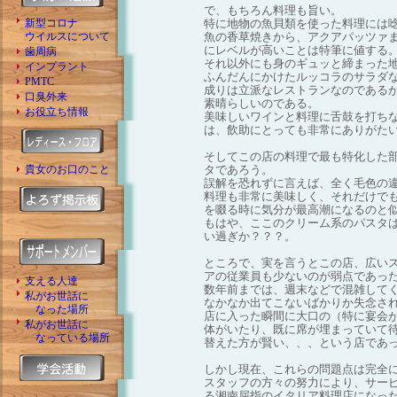
で、もちろん料理も旨い。
新型コロナ
特に地物の魚貝類を使った料理には
ウイルスについて
魚の香草焼きから、アクアパッツァ
にレベルが高いことは特筆に値する
歯周病
それ以外にも身のギュッと締まった
インプラント
ふんだんにかけたルッコラのサラダ
PMTC
成りは立派なレストランなのである
口臭外来
素晴らしいのである。
お役立ち情報
美味しいワインと料理に舌鼓を打ち
は、飲助にとっても非常にありがた
そしてこの店の料理で最も特化した
貴女のお口のこと
タであろう。
誤解を恐れずに言えば、全く毛色の
料理も非常に美味しく、それだけで
を啜る時に気分が最高潮になるのと
もはや、ここのクリーム系のパスタ
い過ぎか？？？。
ところで、実を言うとこの店、広い
アの従業員も少ないのが弱点であっ
支える人達
数年前までは、週末などで混雑して
私がお世話に
なかなか出てこないばかりか失念さ
なった場所
店に入った瞬間に大口の（特に宴会
私がお世話に
体がいたり、既に席が埋まっていて
なっている場所
替えた方が賢い、、、という店であ
しかし現在、これらの問題点は完全
スタッフの方々の努力により、サー
る湘南屈指のイタリア料理店になっ