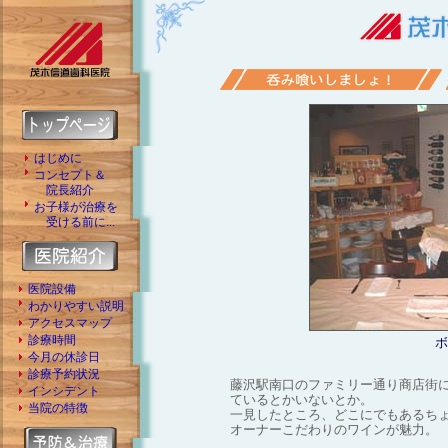
はじめに
コンセプト＆
院長紹介
お子様が治療を
受ける前に...
医院設備
わかりやすい説明
アクセスマップ
診療時間
ボ
今月の休診日
診療予約状況
藤沢駅南口のファミリー通り商店街
インシデント
ているとかいないとか。
当院の特徴
一見したところ、どこにでもあるち
オーナーこだわりのワインが魅力。