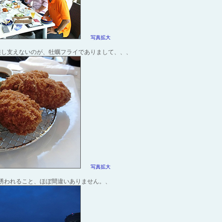
写真拡大
差し支えないのが、牡蠣フライでありまして、、、
写真拡大
誘われること、ほぼ間違いありません。、