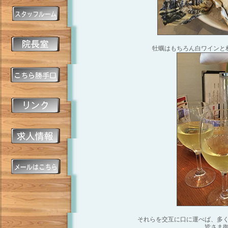
牡蠣はもちろん白ワインと
それらを交互に口に運べば、多
皆さま