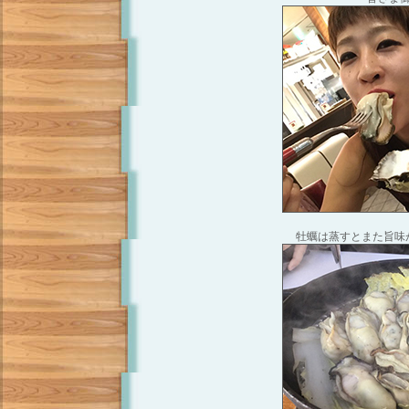
牡蠣は蒸すとまた旨味