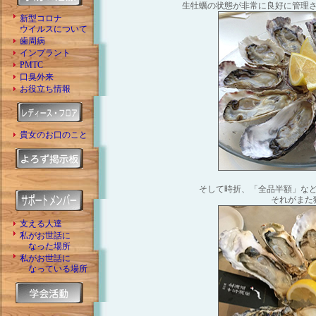
生牡蠣の状態が非常に良好に管理
新型コロナ
ウイルスについて
歯周病
インプラント
PMTC
口臭外来
お役立ち情報
貴女のお口のこと
そして時折、「全品半額」な
それがまた
支える人達
私がお世話に
なった場所
私がお世話に
なっている場所