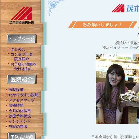
横浜駅の北改
横浜ベイクォーター
はじめに
コンセプト＆
院長紹介
お子様が治療を
受ける前に...
医院設備
わかりやすい説明
アクセスマップ
診療時間
今月の休診日
診療予約状況
インシデント
当院の特徴
日本全国から届いた美味し